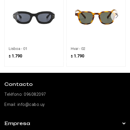
Lisboa - 01
Hvar - 02
1.790
1.790
$
$
Contacto
Teléfono:
096082097
Email:
info@cabo.uy
Empresa