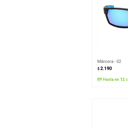
Máncora - 02
2.190
$
Hasta en
12
c