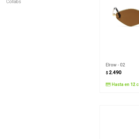
Collabs
Elrow - 02
2.490
$
Hasta en
12
c