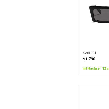
Seúl - 01
1.790
$
Hasta en
12
c