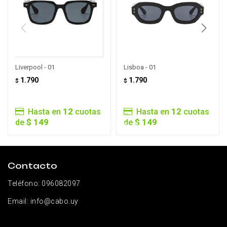
Liverpool - 01
Lisboa - 01
1.790
1.790
$
$
12
12
Hasta en
cuotas
Hasta en
cuotas
$ 149
$ 149
de
de
Contacto
Teléfono:
096082097
Email:
info@cabo.uy