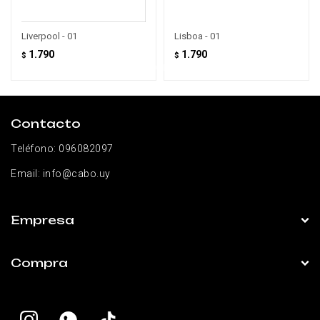
Liverpool - 01
Lisboa - 01
1.790
1.790
$
$
Contacto
Teléfono:
096082097
Email:
info@cabo.uy
Empresa
Compra