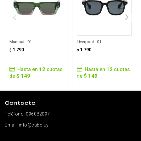
Mumbai - 01
Liverpool - 01
1.790
1.790
$
$
12
12
Hasta en
cuotas
Hasta en
cuotas
$ 149
$ 149
de
de
Contacto
Teléfono:
096082097
Email:
info@cabo.uy