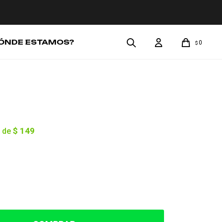
ÓNDE ESTAMOS?
0
$
$ 149
 de