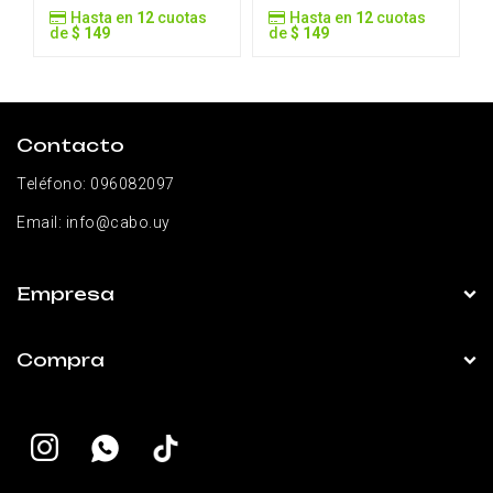
Hasta en
12
cuotas
Hasta en
12
cuotas
de
$ 149
de
$ 149
Contacto
Teléfono:
096082097
Email:
info@cabo.uy
Empresa
Compra

